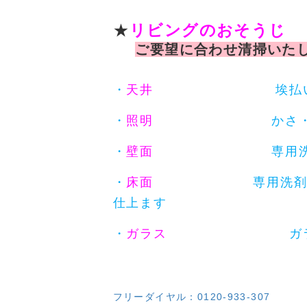
★
リビングのおそうじ
ご要望に合わせ清掃いた
・
天井
埃払いを主
・
照明
かさ・電球共に
・
壁面
専用洗剤でキレ
・
床面
専用洗剤と専用パ
仕上ます
・
ガラス
ガラス両面の砂
フリーダイヤル：0120-933-307