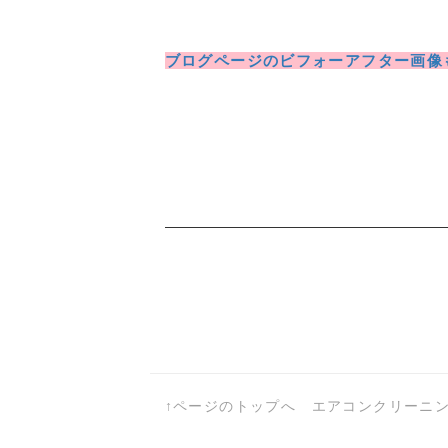
ブログページのビフォーアフター画像
a:7457 t:1 y:0
↑ページのトップへ
エアコンクリーニ