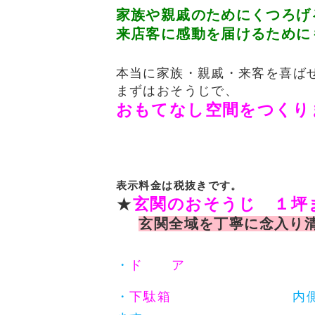
家族や親戚のためにくつろげ
来店客に感動を届けるために
本当に家族・親戚・来客を喜ば
まずはおそうじで、
おもてなし空間をつくり
表示料金は税抜きです。
★
玄関のおそうじ １坪
玄関全域を丁寧に念入り
・
ド ア
ドア両面の砂
・
下駄箱
内側・外側全体