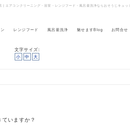
 | エアコンクリーニング・浴室・レンジフード・風呂釜洗浄ならおそうじキュッ
コン
レンジフード
風呂釜洗浄
魅せますBlog
お問合せ
文字サイズ:
小
中
大
し
きていますか？