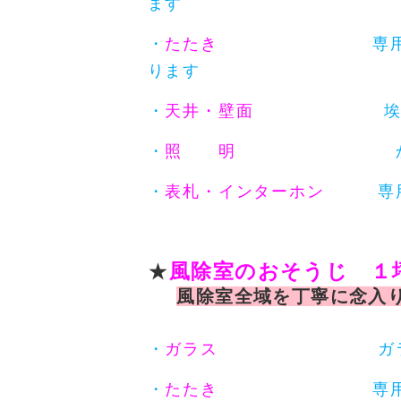
ます
・
たたき
専用洗剤でブラ
ります
・
天井・壁面
埃払いを
・
照 明
かさ・電球共
・
表札・インターホン
専用洗
★
風除室のおそうじ １
風除室全域を丁寧に念入
・
ガラス
ガラス両面の砂
・
たたき
専用洗剤でブラ