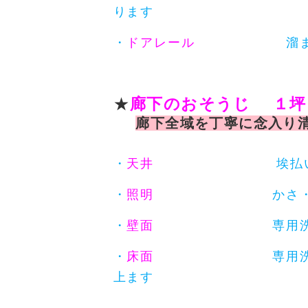
ります
・
ドアレール
溜まった砂
★
廊下のおそうじ １
廊下全域を丁寧に念入り
・
天井
埃払いを主
・
照明
かさ・電球共に
・
壁面
専用洗剤でキレ
・
床面
専用洗剤でキレイ
上ます