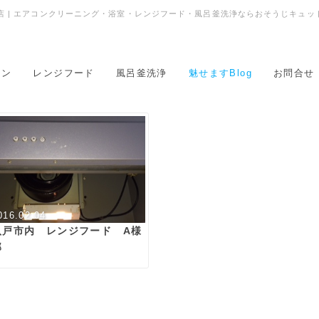
 | エアコンクリーニング・浴室・レンジフード・風呂釜洗浄ならおそうじキュッ
コン
レンジフード
風呂釜洗浄
魅せますBlog
お問合せ
016.02.04
八戸市内 レンジフード A様
邸