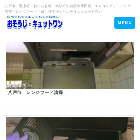
八戸市・階上町・おいらせ町・南部町のお掃除専門店 | エアコンクリーニング・
浴室・レンジフード・風呂釜洗浄ならおそうじキュットワン
Toggle
MENU
navigation
2016.10.20
八戸市 レンジフード清掃