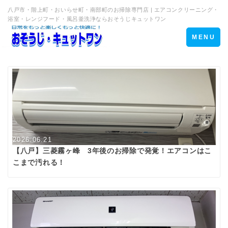
八戸市・階上町・おいらせ町・南部町のお掃除専門店 | エアコンクリーニング・
浴室・レンジフード・風呂釜洗浄ならおそうじキュットワン
Toggle
MENU
navigation
2026.06.21
【八戸】三菱霧ヶ峰 3年後のお掃除で発覚！エアコンはこ
こまで汚れる！