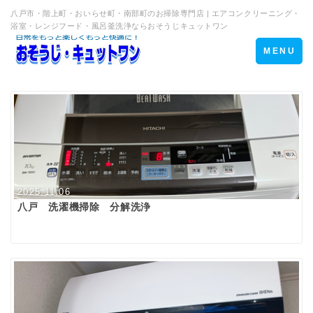
八戸市・階上町・おいらせ町・南部町のお掃除専門店 | エアコンクリーニング・
浴室・レンジフード・風呂釜洗浄ならおそうじキュットワン
Toggle
MENU
navigation
2025.11.06
八戸 洗濯機掃除 分解洗浄